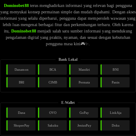
Dominobet88
terus menghadirkan informasi yang relevan bagi pengguna
yang menyukai konsep permainan simple dan mudah dipahami. Dengan akses
informasi yang selalu diperbarui, pengguna dapat memperoleh wawasan yang
lebih luas mengenai berbagai fitur dan perkembangan terbaru. Oleh karena
itu,
Dominobet88
menjadi salah satu sumber informasi yang mendukung
pengalaman digital yang praktis, nyaman, dan sesuai dengan kebutuhan
pengguna masa kini🎮✨.
Bank Lokal
Danamon
BCA
Mandiri
BNI
BRI
CIMB
Permata
Panin
E-Wallet
Dana
OVO
GoPay
LinkAja
ShopeePay
Sakuku
JeniusPay
Doku