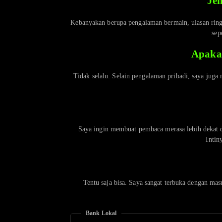
Jen
Kebanyakan berupa pengalaman bermain, ulasan ringa
sep
Apakah
Tidak selalu. Selain pengalaman pribadi, saya juga
Saya ingin membuat pembaca merasa lebih dekat 
Intin
Tentu saja bisa. Saya sangat terbuka dengan ma
Bank Lokal