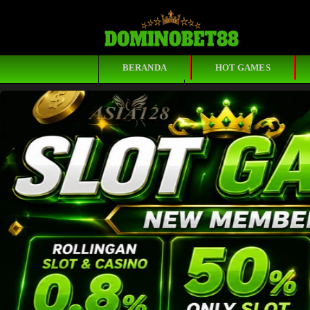
BERANDA
HOT GAMES
FISHING