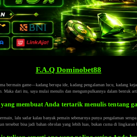
F.A.Q Dominobet88
lama bermain game—kadang berupa ide, kadang pengalaman lucu, kadang kejad
n. Maka dari itu, saya mulai menulis dan mengumpulkannya dalam bentuk art
 yang membuat Anda tertarik menulis tentang g
 bermain, lalu sadar kalau banyak pemain sebenarnya punya pengalaman serupa.
n tersebut bisa jadi bahan obrolan yang lebih luas, bukan cuma di lingkaran k