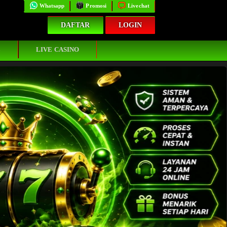
Whatsapp
Promosi
Livechat
DAFTAR
LOGIN
L
LIVE CASINO