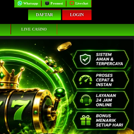
Whatsapp
Promosi
Livechat
DAFTAR
LOGIN
L
LIVE CASINO