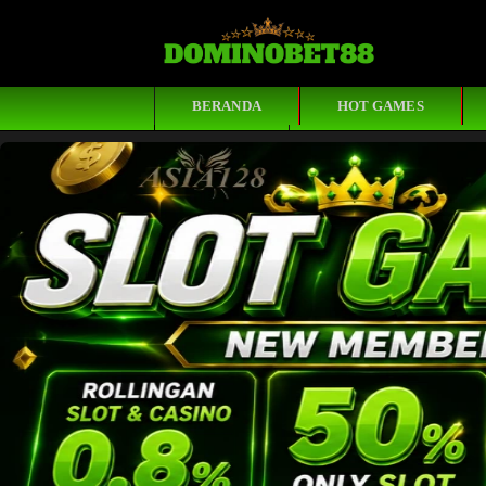
BERANDA
HOT GAMES
FISHING