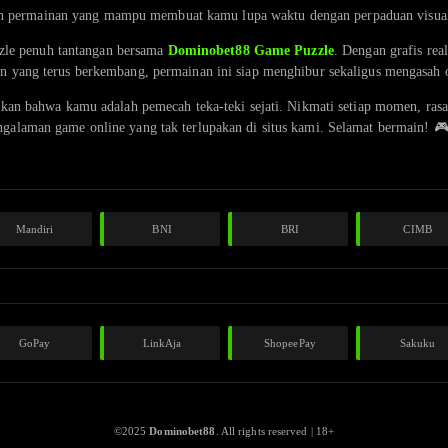
h permainan yang mampu membuat kamu lupa waktu dengan perpaduan visual
zzle penuh tantangan bersama
Dominobet88 Game Puzzle
. Dengan grafis rea
an yang terus berkembang, permainan ini siap menghibur sekaligus mengasah
an bahwa kamu adalah pemecah teka-teki sejati. Nikmati setiap momen, rasakan
ngalaman game online yang tak terlupakan di situs kami. Selamat bermain! 
Mandiri
BNI
BRI
CIMB
GoPay
LinkAja
ShopeePay
Sakuku
©2025
Dominobet88
. All rights reserved | 18+