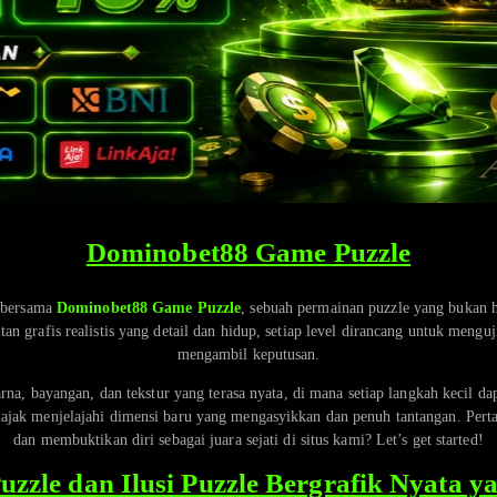
Dominobet88 Game Puzzle
t bersama
Dominobet88 Game Puzzle
, sebuah permainan puzzle yang bukan 
n grafis realistis yang detail dan hidup, setiap level dirancang untuk menguj
mengambil keputusan.
na, bayangan, dan tekstur yang terasa nyata, di mana setiap langkah kecil 
diajak menjelajahi dimensi baru yang mengasyikkan dan penuh tantangan. Per
dan membuktikan diri sebagai juara sejati di situs kami? Let’s get started!
zle dan Ilusi Puzzle Bergrafik Nyata y