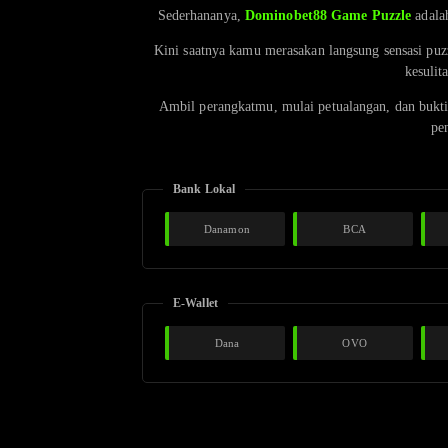
Sederhananya,
Dominobet88 Game Puzzle
adala
Kini saatnya kamu merasakan langsung sensasi pu
kesulit
Ambil perangkatmu, mulai petualangan, dan buktik
pe
Bank Lokal
Danamon
BCA
E-Wallet
Dana
OVO