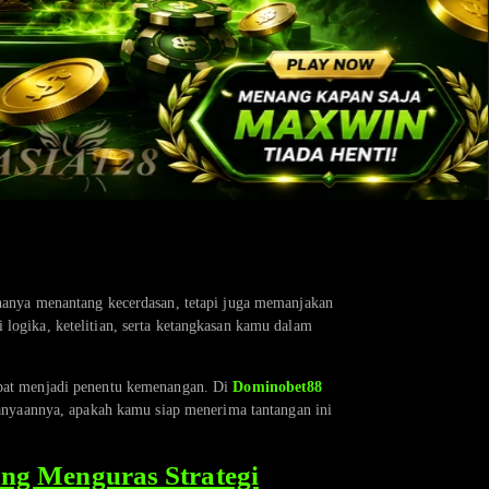
hanya menantang kecerdasan, tetapi juga memanjakan
i logika, ketelitian, serta ketangkasan kamu dalam
dapat menjadi penentu kemenangan. Di
Dominobet88
tanyaannya, apakah kamu siap menerima tantangan ini
ang Menguras Strategi